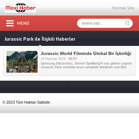
Normal Site
MENÜ
Jurassic Park ile İlişkili Haberler
Jurassic World Filminde Global Bir İşbirliği
19 Haziran 2015 -
03:57
Samsung Electronics, Steven Speilberg’in ses getiren yapımı
Jurassic Park serisinin uzun zamandır beklenen son filmi ...
© 2023 Tüm Hakları Saklıdır .