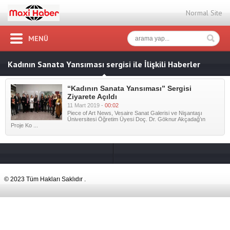
Normal Site
MENÜ
Kadının Sanata Yansıması sergisi ile İlişkili Haberler
“Kadının Sanata Yansıması” Sergisi
Ziyarete Açıldı
11 Mart 2019 -
00:02
Piece of Art News, Vesaire Sanat Galerisi ve Nişantaşı
Üniversitesi Öğretim Üyesi Doç. Dr. Göknur Akçadağ’ın
Proje Ko ...
© 2023 Tüm Hakları Saklıdır .