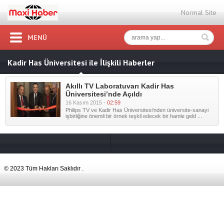
Normal Site
MENÜ
Kadir Has Üniversitesi ile İlişkili Haberler
Akıllı TV Laboratuvarı Kadir Has
Üniversitesi’nde Açıldı
16 Kasım 2015 -
02:59
Philips TV ve Kadir Has Üniversitesi’nden üniversite-sanayi
işbirliğine önemli bir örnek teşkil edecek bir hamle geld ...
© 2023 Tüm Hakları Saklıdır .