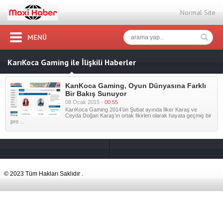
Normal Site
MENÜ
KarıKoca Gaming ile İlişkili Haberler
KarıKoca Gaming, Oyun Dünyasına Farklı
Bir Bakış Sunuyor
08 Ocak 2015 -
00:55
KarıKoca Gaming 2014’ün Şubat ayında İlker Karaş ve
Ceyda Doğan Karaş’ın ortak fikirleri olarak hayata geçmiş bir
pro ...
© 2023 Tüm Hakları Saklıdır .