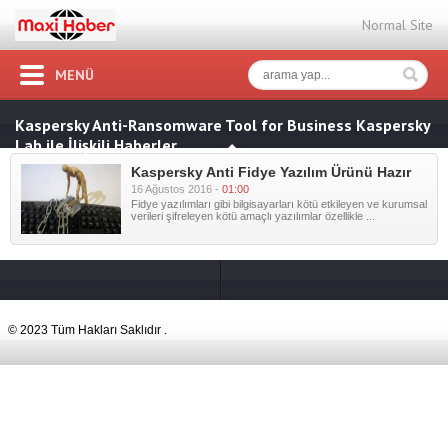
Normal Site
MENÜ
Kaspersky Anti-Ransomware Tool for Business Kaspersky
Lab ile İlişkili Haberler
Kaspersky Anti Fidye Yazılım Ürünü Hazır
16 Ağustos 2016 -
01:00
Fidye yazılımları gibi bilgisayarları kötü etkileyen ve kurumsal
verileri şifreleyen kötü amaçlı yazılımlar özellikle ...
© 2023 Tüm Hakları Saklıdır .