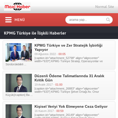
Normal Site
MENÜ
KPMG Türkiye ile İlişkili Haberler
KPMG Türkiye ve Zer Stratejik İşbirliği
Yapıyor
09 Ağustos 2022 -
00:05
[caption id="attachment_52798" align="aligncenter"
width="633"] KPMG Türkiye Strateji, Operasyonlar ve
Sürdürülebilirli ...
Düzenli Ödeme Talimatlarında 31 Aralık
Kritik Gün
19 Aralık 2017 -
01:00
[caption id="attachment_26883" align="aligncenter"
width="633"] KPMG Türkiye Şirket Ortağı Av. Onur
Küçük[/caption] Ba ...
Kişisel Veriyi Yok Etmeyene Ceza Geliyor
16 Kasım 2017 -
00:59
[caption id="attachment_26149" align="aligncenter"