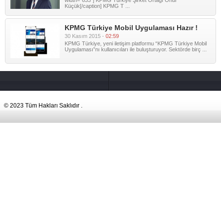
width="633"] KPMG Türkiye Şirket Ortağı Onur
Küçük[/caption] KPMG T ...
KPMG Türkiye Mobil Uygulaması Hazır !
30 Kasım 2015 -
02:59
KPMG Türkiye, yeni iletişim platformu “KPMG Türkiye Mobil
Uygulaması”nı kullanıcıları ile buluşturuyor. Sektörde birç ...
© 2023 Tüm Hakları Saklıdır .