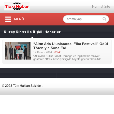
Normal Site
MENÜ
Kuzey Kıbrıs ile İlişkili Haberler
“Altın Ada Uluslararası Film Festivali” Ödül
Töreniyle Sona Erdi
17 Kasım 2014 -
03:45
"Altın Ada Kültür Sanat Derneği" ve İngiltere'de faaliyet
gösteren "Balık Arts" işbirliğiyle hayata geçen "Altın Ada ...
© 2023 Tüm Hakları Saklıdır .