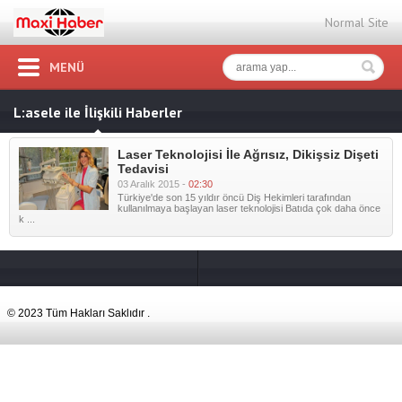
Normal Site
MENÜ
L:asele ile İlişkili Haberler
Laser Teknolojisi İle Ağrısız, Dikişsiz Dişeti
Tedavisi
03 Aralık 2015 -
02:30
Türkiye'de son 15 yıldır öncü Diş Hekimleri tarafından
kullanılmaya başlayan laser teknolojisi Batıda çok daha önce
k ...
© 2023 Tüm Hakları Saklıdır .