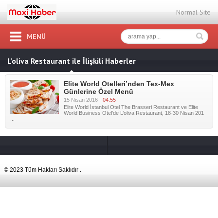
Normal Site
MENÜ
L’oliva Restaurant ile İlişkili Haberler
Elite World Otelleri’nden Tex-Mex
Günlerine Özel Menü
15 Nisan 2016 -
04:55
Elite World İstanbul Otel The Brasseri Restaurant ve Elite
World Business Otel’de L’oliva Restaurant, 18-30 Nisan 201
...
© 2023 Tüm Hakları Saklıdır .