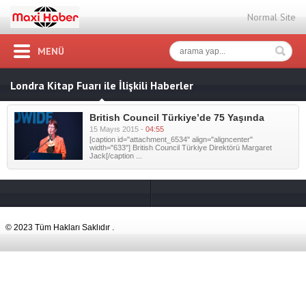
Normal Site
MENÜ
Londra Kitap Fuarı ile İlişkili Haberler
British Council Türkiye’de 75 Yaşında
15 Mayıs 2015 -
04:55
[caption id="attachment_6534" align="aligncenter"
width="633"] British Council Türkiye Direktörü Margaret
Jack[/caption ...
© 2023 Tüm Hakları Saklıdır .