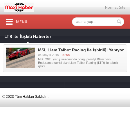
Normal Site
MENÜ
LTR ile İlişkili Haberler
MSI, Liam Talbot Racing İle İşbirliği Yapıyor
04 Mayıs 2015 -
02:58
MSI, 2015 yarış sezonunda odağı prestijli Blancpain
Endurance serisi olan Liam Talbot Racing (LTR) ile teknik
işbirli ...
© 2023 Tüm Hakları Saklıdır .