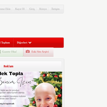
itene Ekle
Kayıt Ol
Giriş
Künye
İletişim
l Toplum
Diğerleri
Gazete Oku!
Eski Site Arşivi
Reklam