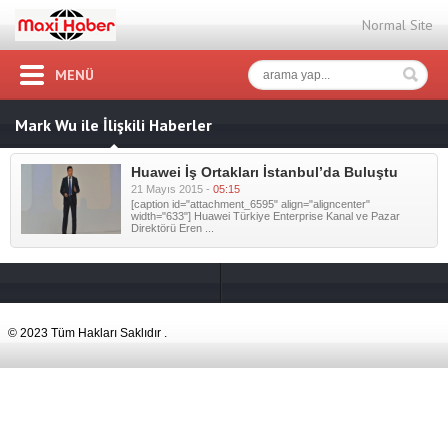
Normal Site
MENÜ
Mark Wu ile İlişkili Haberler
Huawei İş Ortakları İstanbul’da Buluştu
21 Mayıs 2015 -
05:15
[caption id="attachment_6595" align="aligncenter"
width="633"] Huawei Türkiye Enterprise Kanal ve Pazar
Direktörü Eren ...
© 2023 Tüm Hakları Saklıdır .