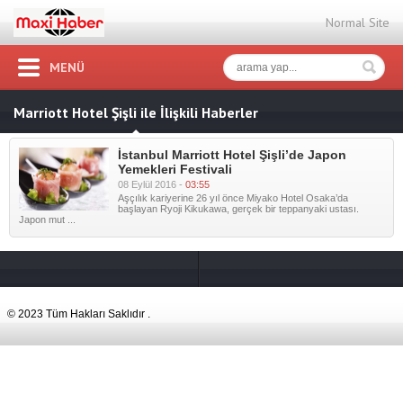
Normal Site
MENÜ
Marriott Hotel Şişli ile İlişkili Haberler
İstanbul Marriott Hotel Şişli’de Japon
Yemekleri Festivali
08 Eylül 2016 -
03:55
Aşçılık kariyerine 26 yıl önce Miyako Hotel Osaka’da
başlayan Ryoji Kikukawa, gerçek bir teppanyaki ustası.
Japon mut ...
© 2023 Tüm Hakları Saklıdır .