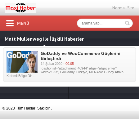
Normal Site
MENÜ
Matt Mullenweg ile İlişkili Haberler
GoDaddy ve WooCommerce Güçlerini
Birleştirdi
14 Şubat 2020 -
00:05
[caption id="attachment_40944" align="aligncenter"
width="633"] GoDaddy Türkiye, MENA ve Güney Afrika
Kıdemli Bölge Dir ...
© 2023 Tüm Hakları Saklıdır .