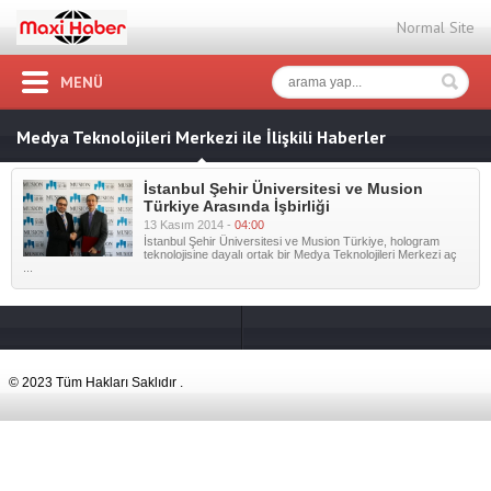
Normal Site
MENÜ
Medya Teknolojileri Merkezi ile İlişkili Haberler
İstanbul Şehir Üniversitesi ve Musion
Türkiye Arasında İşbirliği
13 Kasım 2014 -
04:00
İstanbul Şehir Üniversitesi ve Musion Türkiye, hologram
teknolojisine dayalı ortak bir Medya Teknolojileri Merkezi aç
...
© 2023 Tüm Hakları Saklıdır .