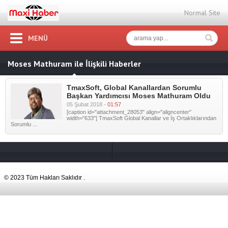
Normal Site
MENÜ
Moses Mathuram ile İlişkili Haberler
TmaxSoft, Global Kanallardan Sorumlu
Başkan Yardımcısı Moses Mathuram Oldu
05 Şubat 2018 -
01:57
[caption id="attachment_28053" align="aligncenter"
width="633"] TmaxSoft Global Kanallar ve İş Ortaklıklarından
Sorumlu ...
© 2023 Tüm Hakları Saklıdır .