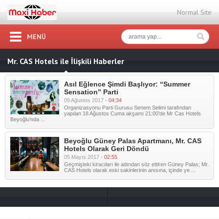
Normal Site
MENÜ
Mr. CAS Hotels ile İlişkili Haberler
Asıl Eğlence Şimdi Başlıyor: “Summer
Sensation” Parti
09 Ağustos 2017 -
04:34
Organizasyonu Parti Gurusu Senem Selimi tarafından
yapılan 18 Ağustos Cuma akşamı 21:00’de Mr Cas Hotels
Beyoğlu’nda ...
Beyoğlu Güney Palas Apartmanı, Mr. CAS
Hotels Olarak Geri Döndü
05 Mayıs 2017 -
02:55
Geçmişteki kiracıları ile adından söz ettiren Güney Palas; Mr.
CAS Hotels olarak eski sakinlerinin anısına, içinde ye ...