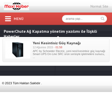
Normal Site
MENÜ
PowerChute Ağ Kapatma yönetim yazılımı ile İlişkili
Haberler
Yeni Kesintisiz Güç Kaynağı
12 Ağustos 2015 -
01:58
APC by Schneider Electric, yeni nesil kesintisiz güç kaynağı
Smart-UPS On-Line SRC ürün serisiyle işletmelere sunucu,
...
© 2023 Tüm Hakları Saklıdır .