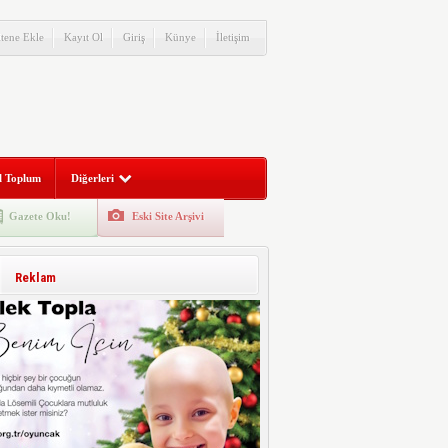
itene Ekle
Kayıt Ol
Giriş
Künye
İletişim
l Toplum
Diğerleri
Gazete Oku!
Eski Site Arşivi
Reklam