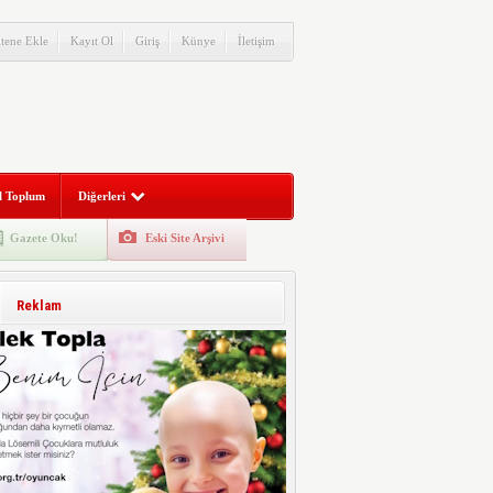
itene Ekle
Kayıt Ol
Giriş
Künye
İletişim
l Toplum
Diğerleri
Gazete Oku!
Eski Site Arşivi
Reklam