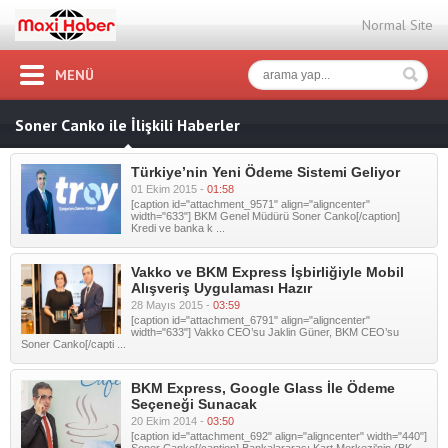
Normal Site
MENÜ
Soner Canko ile İlişkili Haberler
Türkiye’nin Yeni Ödeme Sistemi Geliyor
01 Ekim 2015 -
01:58
[caption id="attachment_9571" align="aligncenter"
width="633"] BKM Genel Müdürü Soner Canko[/caption]
Kredi ve banka k ...
Vakko ve BKM Express İşbirliğiyle Mobil
Alışveriş Uygulaması Hazır
28 Mayıs 2015 -
03:59
[caption id="attachment_6791" align="aligncenter"
width="633"] Vakko CEO’su Jaklin Güner, BKM CEO’su
Soner Canko[/capti ...
BKM Express, Google Glass İle Ödeme
Seçeneği Sunacak
20 Ekim 2014 -
03:50
[caption id="attachment_692" align="aligncenter" width="440"]