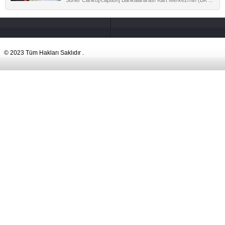
Soner Canko[/caption] Bankalararası Kart Merkezi'nin (BK ...
© 2023 Tüm Hakları Saklıdır .