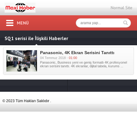
Normal Site
MENÜ
SQ1 serisi ile İlişkili Haberler
Panasonic, 4K Ekran Serisini Tanıttı
04 Temmuz 2018 -
01:00
Panasonic, Business yeni ve geniş formatlı 4K profesyonel
ekran serisini tanıttı. 4K ekranlar, dijital tabela, kurums ...
© 2023 Tüm Hakları Saklıdır .