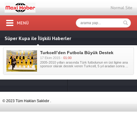
Normal Site
MENÜ
Süper Kupa ile İlişkili Haberler
Turkcell’den Futbola Büyük Destek
17 Ekim 2015 -
01:00
2005-2010 yılları arasında Türk futbolunun en üst ligine ana
sponsor olarak destek veren Turkcell, 5 yıl aradan sonra ...
© 2023 Tüm Hakları Saklıdır .