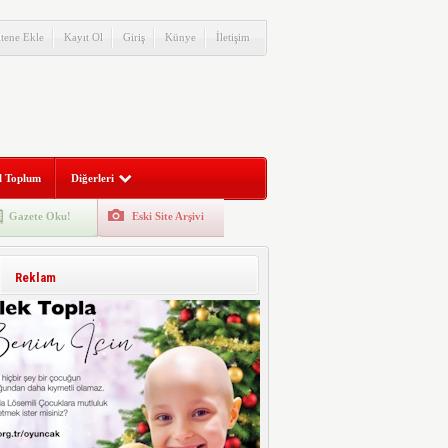
itene Ekle
Kayıt Ol
Giriş
Künye
İletişim
l Toplum
Diğerleri
Gazete Oku!
Eski Site Arşivi
Reklam