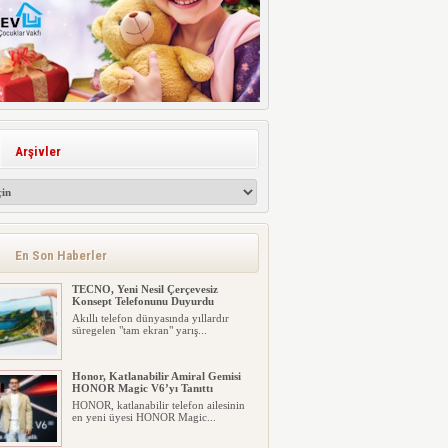
Arşivler
En Son Haberler
TECNO, Yeni Nesil Çerçevesiz
Konsept Telefonunu Duyurdu
Akıllı telefon dünyasında yıllardır
süregelen "tam ekran" yarış...
Honor, Katlanabilir Amiral Gemisi
HONOR Magic V6’yı Tanıttı
HONOR, katlanabilir telefon ailesinin
en yeni üyesi HONOR Magic...