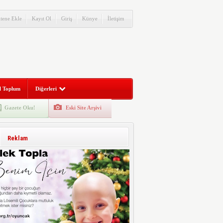
itene Ekle
Kayıt Ol
Giriş
Künye
İletişim
l Toplum
Diğerleri
Gazete Oku!
Eski Site Arşivi
Reklam