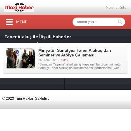
Normal Site
MENÜ
Taner Alakuş ile İlişkili Haberler
Minyatür Sanatçısı Taner Alakuş’dan
Seminer ve Atölye Çalışması
26 Ocak 2016 -
03:55
“Sanattan Yaşama” isimli geniş kapsamlı bu proje, minyatür
Sanatçı Taner Alakuş’un seminer&canlı performansı (wor ...
© 2023 Tüm Hakları Saklıdır .