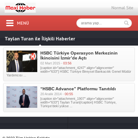
Normal Site
MENÜ
Taylan Turan ile İlişkili Haberler
HSBC Türkiye Operasyon Merkezinin
İkincisini İzmir’de Açtı
02 Mart 2015 -
03:56
[caption id="attachment_4247" align="aligncenter"
width="633"] HSBC Türkiye Bireysel Bankacılık Genel Müdür
Yardımcısı ...
“HSBC Advance” Platformu Tanıtıldı
20 Aralık 2014 -
00:55
[caption id="attachment_1907" align="aligncenter"
width="633"] Taylan Turan[/caption] HSBC Türkiye,
Türkiye’deki yükse ...