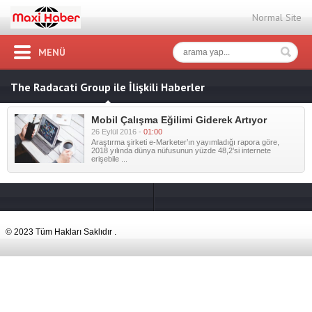
Normal Site
MENÜ
The Radacati Group ile İlişkili Haberler
Mobil Çalışma Eğilimi Giderek Artıyor
26 Eylül 2016 -
01:00
Araştırma şirketi e-Marketer’ın yayımladığı rapora göre,
2018 yılında dünya nüfusunun yüzde 48,2’si internete
erişebile ...
© 2023 Tüm Hakları Saklıdır .