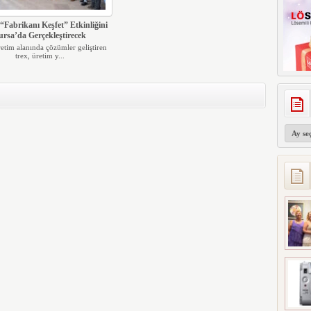
 “Fabrikanı Keşfet” Etkinliğini
ursa’da Gerçekleştirecek
üretim alanında çözümler geliştiren
trex, üretim y...
Arşivler