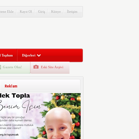
itene Ekle
Kayıt Ol
Giriş
Künye
İletişim
l Toplum
Diğerleri
Gazete Oku!
Eski Site Arşivi
Reklam