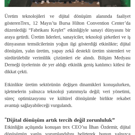
Üretim teknolojileri ve dijital dönüşüm alanında faaliyet
gösterenTrex, 12 Mayıs’ta Bursa Hilton Convention Center’da
düzenlediği “Fabrikanı Keşfet” etkinliğiyle sanayi dünyasını bir
araya getirdi. Üretim liderleri, sanayiciler, teknoloji şirketleri ve iş
dünyasının temsilcilerinin yoğun ilgi gösterdiği etkinlikte; dijital
dönüşüm, yalın üretim, yapay zekâ destekli üretim sistemleri ve
sürdürülebilir verimlilik çözümleri ele alındı. Bilişim Medyası
Derneği üyelerinin de yer aldığı etkinlik geniş katılımcı kitlesi ile
dikkat çekti.
Etkinlikte üretim sektörünün değişen dinamikleri konuşulurken,
işletmelerin yalnızca teknoloji yatırımıyla değil; veri yönetimi,
süreç optimizasyonu ve kültürel dönüşümle birlikte rekabet
avantajı sağlayabileceği vurgulandı.
“
Dijital dönüşüm artık tercih değil zorunluluk”
Etkinliğin açılışında konuşan trex CEO’su İlhan Özdemir, dijital
dönüşümün yanlış yorumlandığını belirterek bunun yalnızca