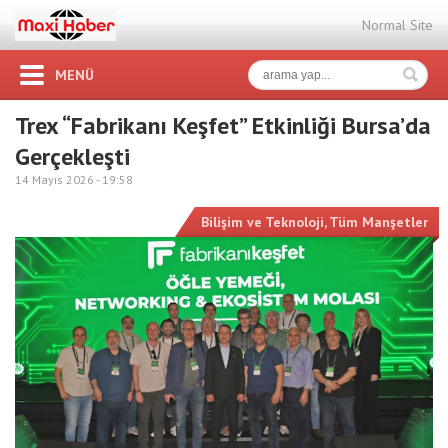
Normal Site
MENÜ
Trex “Fabrikanı Keşfet” Etkinliği Bursa’da
Gerçekleşti
14 Mayıs 2026 -
19:58
Bilişim ve Teknoloji
,
Tüm Manşetler