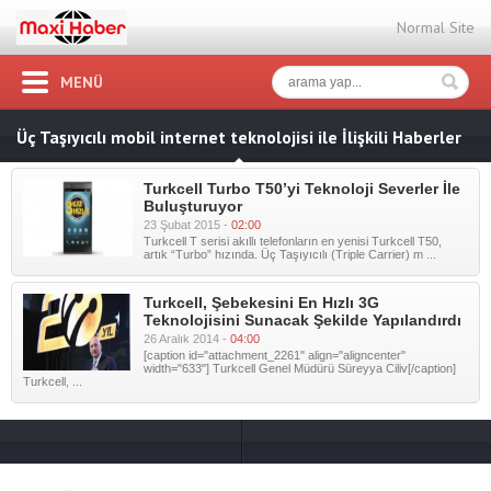
Normal Site
MENÜ
Üç Taşıyıcılı mobil internet teknolojisi ile İlişkili Haberler
Turkcell Turbo T50’yi Teknoloji Severler İle
Buluşturuyor
23 Şubat 2015 -
02:00
Turkcell T serisi akıllı telefonların en yenisi Turkcell T50,
artık “Turbo” hızında. Üç Taşıyıcılı (Triple Carrier) m ...
Turkcell, Şebekesini En Hızlı 3G
Teknolojisini Sunacak Şekilde Yapılandırdı
26 Aralık 2014 -
04:00
[caption id="attachment_2261" align="aligncenter"
width="633"] Turkcell Genel Müdürü Süreyya Ciliv[/caption]
Turkcell, ...