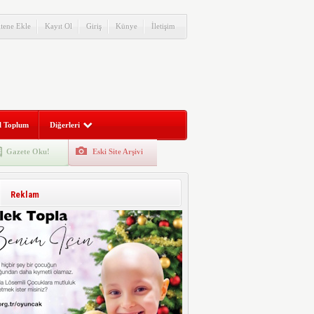
itene Ekle
Kayıt Ol
Giriş
Künye
İletişim
l Toplum
Diğerleri
Gazete Oku!
Eski Site Arşivi
Reklam