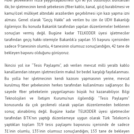
Fiber şebekelerin hızla yaygınlaşabilmesi için iki yol bulunuyor. Bunlardan
ilki, bir işletmecinin kendi şebekesini (fiber kablo, kanal, göz) kurabilmesi ve
kamu/özel mülkiyet altındaki arazilerden geçebilmesi için kazı yapma izni
alması. Genel olarak “Geçiş Hakkı” adı verilen bu izin ile UDH Bakanlığı
ilgileniyor. Bu konuda Bakanlık tarafından yapılan düzenlemeler beklenen
sonuçları vermiş değil. Bugüne kadar TELKODER üyesi işletmeciler
tarafından geçiş hakkı istemiyle Bakanlık’a yapılan 55 başvuru içerisinden
sadece 9 tanesinin olumlu, 4 tanesinin olumsuz sonuçlandığını, 42 tane de
bekleyen başvuru olduğunu görüyoruz.
İkincisi yol ise “Tesis Paylaşımı”, adı verilen mevcut milli yeraltı kablo
kanallarından isteyen işletmecilerin makul bir bedel karşılığı faydalanması.
Bu yolla her işletmecinin kendi kazısını yapmasının yerine, mevcut
kurulmuş fiber şebekesinin herkes tarafından kullanılması sağlanıyor. Bu
sayede fiber şebekelerin yaygınlaşması büyük hız kazanabiliyor. Bilgi
Teknolojileri ve İletişim Kurumu’nun ilgilendiği “Tesis Paylaşımı”
konusunda da çok gecikmeli olarak yapılan düzenlemeden beklenen
sonuç alınabilmiş değil. Bugüne kadar TELKODER üyesi işletmeciler
tarafından BTK’nın yaptığı düzenlemeye uygun olarak Türk Telekom’a
yaptıkları toplam 319 tesis paylaşımı başvurusu içerisinde de sadece
31’inin olumlu, 135’inin olumsuz sonuçlandığını, 153 tane de bekleyen