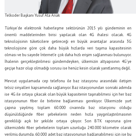
Telkoder Başkanı Yusuf Ata Arıak
Türkiye’de elektronik haberleşme sektörünün 2015 yılı gündeminin en
önemli maddelerinden birisi yapılacak olan 4G ihalesi olacak. 4G
teknolojisinin tüketicilere getireceği en büyük avantajlar arasında 3G
teknolojisine göre çok daha büyük hızlarda veri taşıma kapasitesinin
olması ve bu sayede İnternet’e çok daha hızlı erişim sağlanması bulunuyor.
İhalenin gerçekleştirilmesi gündemdeyken, ülkemizin altyapısının 4G’ye
geçişe hazır olup olmadığı sorusu ise henüz kesin olarak yanıtlanmış değil.
Mevcut uygulamada cep telefonu ile baz istasyonu arasındaki iletişim
telsiz sinyalleri kapsamında sağlanıyor. Baz istasyonundan sonraki adımda
ise 4G ile ortaya çıkacak olan büyük kapasitenin taşınabilmesi için her baz
istasyonunun fiber ile birbirine bağlanması gerekiyor. Ülkemizde yurt
çapına yayılmış toplam 60.000 civarında baz istasyonu olduğu
düşünüldüğünde fiber şebekelerin neden hızla yaygınlaştırılmasının
gerekliliği açık bir şekilde ortaya çıkıyor. Son BTK raporuna göre
ülkemizdeki fiber şebekelerin toplam uzunluğu 240.000 kilometre olarak
verilmiş durumda. 60.000 adet baz istasyonunun bağlanabilmesi için ise bu