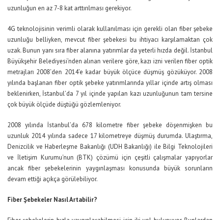
uzunluğun en az 7-8 kat arttırılması gerekiyor.
4G teknolojisinin verimli olarak kullanılması için gerekli olan fiber şebeke
uzunluğu belliyken, mevcut fiber şebekesi bu ihtiyacı karşılamaktan çok
uzak. Bunun yanı sıra fiber alanına yatırımlar da yeterli hızda değil. İstanbul
Büyükşehir Belediyesi’nden alınan verilere göre, kazı izni verilen fiber optik
metrajları 2008’den 2014’e kadar büyük ölçüce düşmüş gözüküyor. 2008
yılında başlanan fiber optik şebeke yatırımlarında yıllar içinde artış olması
beklenirken, İstanbul’da 7 yıl içinde yapılan kazı uzunluğunun tam tersine
çok büyük ölçüde düştüğü gözlemleniyor.
2008 yılında İstanbul’da 678 kilometre fiber şebeke döşenmişken bu
uzunluk 2014 yılında sadece 17 kilometreye düşmüş durumda. Ulaştırma,
Denizcilik ve Haberleşme Bakanlığı (UDH Bakanlığı) ile Bilgi Teknolojileri
ve İletişim Kurumu’nun (BTK) çözümü için çeşitli çalışmalar yapıyorlar
ancak fiber şebekelerinin yaygınlaşması konusunda büyük sorunların
devam ettiği açıkça görülebiliyor.
Fiber Şebekeler Nasıl Artabilir?