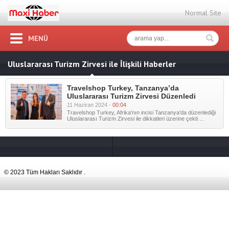
Normal Site
MENÜ
Uluslararası Turizm Zirvesi ile İlişkili Haberler
Travelshop Turkey, Tanzanya’da
Uluslararası Turizm Zirvesi Düzenledi
11 Haziran 2024 -
00:04
Travelshop Turkey, Afrika'nın incisi Tanzanya'da düzenlediği
Uluslararası Turizm Zirvesi ile dikkatleri üzerine çekti ...
© 2023 Tüm Hakları Saklıdır .