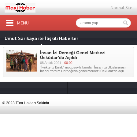
Normal Site
MENÜ
Umut Sarıkaya ile İlişkili Haberler
İnsan İzi Derneği Genel Merkezi
Üsküdar’da Açıldı
08 Aralık 2021 -
00:02
“İyilikte İz Bırak” mottosuyla kurulan İnsan İzi Uluslararası
İnsani Yardım Derneği’nin genel merkezi Üsküdar’da açıl ...
© 2023 Tüm Hakları Saklıdır .