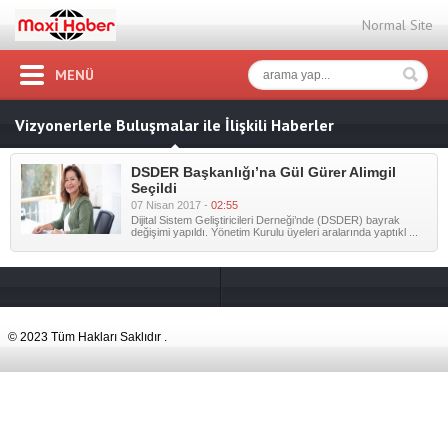
Normal Site
MENÜ
Vizyonerlerle Buluşmalar ile İlişkili Haberler
DSDER Başkanlığı’na Gül Gürer Alimgil
Seçildi
07 Nisan 2017 -
02:55
Dijital Sistem Geliştiricileri Derneği’nde (DSDER) bayrak
değişimi yapıldı. Yönetim Kurulu üyeleri aralarında yaptıkl ...
© 2023 Tüm Hakları Saklıdır .