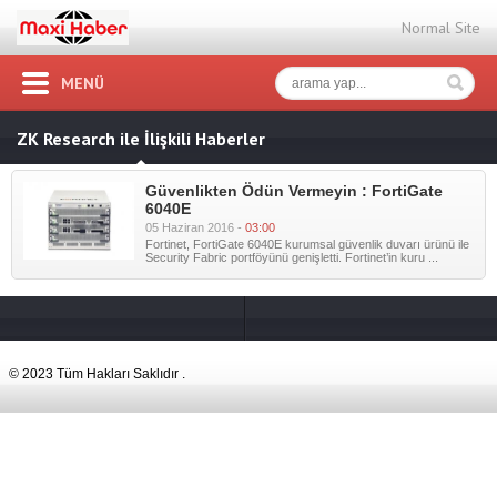
Normal Site
MENÜ
ZK Research ile İlişkili Haberler
Güvenlikten Ödün Vermeyin : FortiGate
6040E
05 Haziran 2016 -
03:00
Fortinet, FortiGate 6040E kurumsal güvenlik duvarı ürünü ile
Security Fabric portföyünü genişletti. Fortinet’in kuru ...
© 2023 Tüm Hakları Saklıdır .