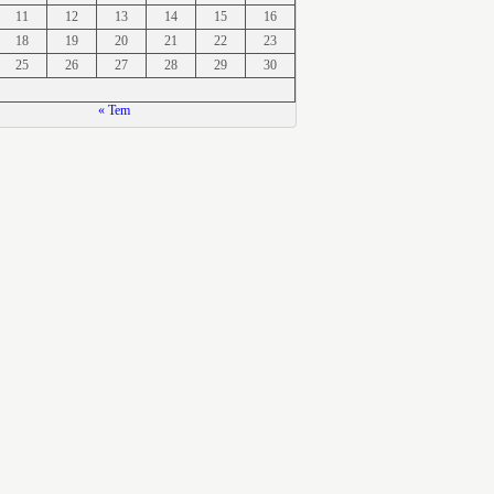
11
12
13
14
15
16
ltındağ
18
19
20
21
22
23
25
26
27
28
29
30
“Otomotiv Sektörünün Gizli Yönleri”
‘Bu işi ilk olarak Toyota başlattı. Kimsenin
beklemediği bir hamle ile, sistematik
« Tem
olarak
ltındağ
“N = Rx fp x ne x fl x fi x fc x L”
Çok ilginç bir başlık olarak gözükebilir.
Belki de size bir matematik formülünü
ltındağ
“Nanoteknoloji Rehberi”
Nano Bilimi, moleküler ve atomik
parçacıklarla uğraşan bir bilim. Bu
dünyada ölçüler
ltındağ