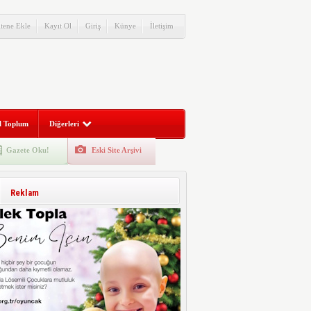
itene Ekle
Kayıt Ol
Giriş
Künye
İletişim
l Toplum
Diğerleri
Gazete Oku!
Eski Site Arşivi
Reklam