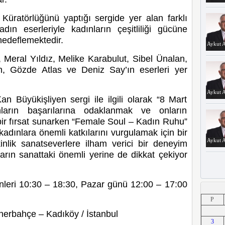
 Küratörlüğünü yaptığı sergide yer alan farklı
dın eserleriyle kadınların çeşitliliği gücüne
hedeflemektedir.
Aykut A
 Meral Yıldız, Melike Karabulut, Sibel Ünalan,
, Gözde Atlas ve Deniz Say’ın eserleri yer
Aykut A
an Büyükişliyen sergi ile ilgili olarak “8 Mart
ların başarılarına odaklanmak ve onların
 bir fırsat sunarken “Female Soul – Kadın Ruhu”
kadınlara önemli katkılarını vurgulamak için bir
Aykut A
inlik sanatseverlere ilham verici bir deneyim
rın sanattaki önemli yerine de dikkat çekiyor
ünleri 10:30 – 18:30, Pazar günü 12:00 – 17:00
Erkut A
P
nerbahçe –
Kadıkö
y
/ İstanbul
3