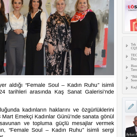
Tek
CQ
TECN
Duy
Hon
Tanı
“Bil
Son
yer aldığı
“
Female Soul – Kadın Ruhu
”
isimli
Kaç
 tarihleri arasında Kaş Sanat Galerisi’nde
Aykut A
uğunda kadınların haklarını ve özgürlüklerini
8 Mart Emekçi Kadınlar Günü’nde sanata gönül
 savunan ve topluma güçlü mesajlar vermek
dın,
“
Female Soul – Kadın Ruhu
”
isimli sergi
Aykut A
r.