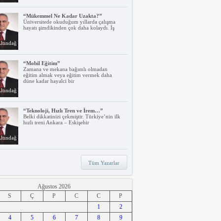
“Mükemmel Ne Kadar Uzakta?”
Üniversitede okuduğum yıllarda çalışma
hayatı şimdikinden çok daha kolaydı. İş
ltındağ
“Mobil Eğitim”
Zamana ve mekana bağımlı olmadan
eğitim almak veya eğitim vermek daha
düne kadar hayalci bir
ltındağ
“Teknoloji, Hızlı Tren ve İrem…”
Belki dikkatinizi çekmiştir. Türkiye’nin ilk
hızlı treni Ankara – Eskişehir
ltındağ
“Ne Duruyorsunuz, Dijitalleşsenize!”
Tüm Yazarlar
Arabanız kendi kendine park ederken, siz
apartmanınıza giriyor ve evinizin kapısını
ltındağ
Ağustos 2026
S
Ç
P
C
C
P
“Lisansüstü Eğitim İçin Öneriler”
1
2
İçinde bulunduğumuz yüzyıl, ‘bilgi çağı’
4
olarak adlandırılıyor. Yeni
5
6
7
8
9