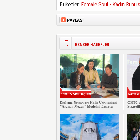
Etiketler:
Female Soul - Kadın Ruhu s
BENZER HABERLER
Kamu & Sivil Toplum
Kamu & 
Diploma Yetmiyor: Haliç Üniversitesi
GHTC ve
“Aranan Mezun” Modelini Başlattı
Stratej