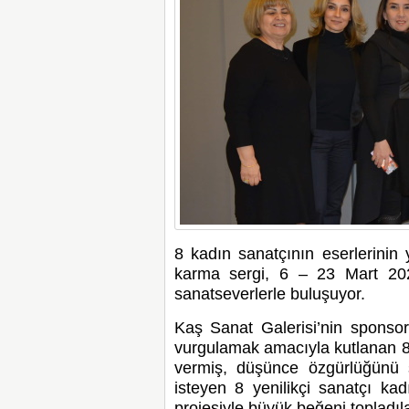
8 kadın sanatçının eserlerinin 
karma sergi, 6 – 23 Mart 2024
sanatseverlerle buluşuyor.
Kaş Sanat Galerisi’nin sponsorl
vurgulamak amacıyla kutlanan 
vermiş, düşünce özgürlüğünü
isteyen 8 yenilikçi sanatçı ka
projesiyle büyük beğeni topladıla