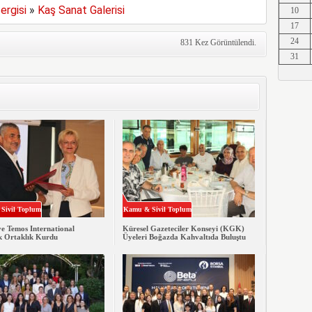
ergisi
»
Kaş Sanat Galerisi
10
Erkut A
17
24
831 Kez Görüntülendi.
31
Erkut A
Erkut A
Sivil Toplum
Kamu & Sivil Toplum
Erkut A
 Temos International
Küresel Gazeteciler Konseyi (KGK)
ik Ortaklık Kurdu
Üyeleri Boğazda Kahvaltıda Buluştu