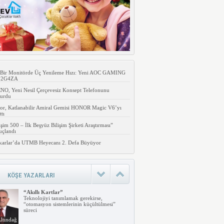
 Bir Monitörde Üç Yenileme Hızı: Yeni AOC GAMING
32G4ZA
O, Yeni Nesil Çerçevesiz Konsept Telefonunu
urdu
or, Katlanabilir Amiral Gemisi HONOR Magic V6’yı
ttı
işim 500 – İlk Beşyüz Bilişim Şirketi Araştırması”
uçlandı
karlar’da UTMB Heyecanı 2. Defa Büyüyor
“Arama Motorları Evrim Geçirecek”
Her geçen gün internet ve beraberinde
gelen yenilikler günlük yaşantımızın birer
parçası
ltındağ
KÖŞE YAZARLARI
“Akıllı Kartlar”
Teknolojiyi tanımlamak gerekirse,
“otomasyon sistemlerinin küçültülmesi”
süreci
ltındağ