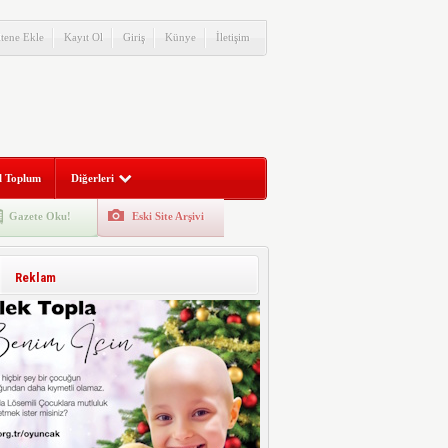
itene Ekle
Kayıt Ol
Giriş
Künye
İletişim
l Toplum
Diğerleri
Gazete Oku!
Eski Site Arşivi
Reklam