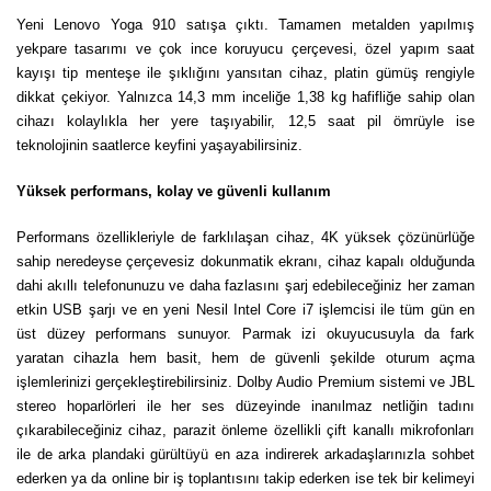
Yeni Lenovo Yoga 910 satışa çıktı. Tamamen metalden yapılmış
yekpare tasarımı ve çok ince koruyucu çerçevesi, özel yapım saat
kayışı tip menteşe ile şıklığını yansıtan cihaz, platin gümüş rengiyle
dikkat çekiyor. Yalnızca 14,3 mm inceliğe 1,38 kg hafifliğe sahip olan
cihazı kolaylıkla her yere taşıyabilir, 12,5 saat pil ömrüyle ise
teknolojinin saatlerce keyfini yaşayabilirsiniz.
Yüksek performans, kolay ve güvenli kullanım
Performans özellikleriyle de farklılaşan cihaz, 4K yüksek çözünürlüğe
sahip neredeyse çerçevesiz dokunmatik ekranı, cihaz kapalı olduğunda
dahi akıllı telefonunuzu ve daha fazlasını şarj edebileceğiniz her zaman
etkin USB şarjı ve en yeni Nesil Intel Core i7 işlemcisi ile tüm gün en
üst düzey performans sunuyor. Parmak izi okuyucusuyla da fark
yaratan cihazla hem basit, hem de güvenli şekilde oturum açma
işlemlerinizi gerçekleştirebilirsiniz. Dolby Audio Premium sistemi ve JBL
stereo hoparlörleri ile her ses düzeyinde inanılmaz netliğin tadını
çıkarabileceğiniz cihaz, parazit önleme özellikli çift kanallı mikrofonları
ile de arka plandaki gürültüyü en aza indirerek arkadaşlarınızla sohbet
ederken ya da online bir iş toplantısını takip ederken ise tek bir kelimeyi