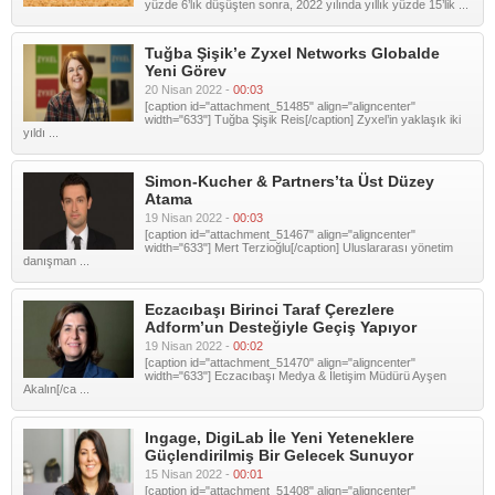
yüzde 6’lık düşüşten sonra, 2022 yılında yıllık yüzde 15’lik ...
Tuğba Şişik’e Zyxel Networks Globalde
Yeni Görev
20 Nisan 2022 -
00:03
[caption id="attachment_51485" align="aligncenter"
width="633"] Tuğba Şişik Reis[/caption] Zyxel’in yaklaşık iki
yıldı ...
Simon-Kucher & Partners’ta Üst Düzey
Atama
19 Nisan 2022 -
00:03
[caption id="attachment_51467" align="aligncenter"
width="633"] Mert Terzioğlu[/caption] Uluslararası yönetim
danışman ...
Eczacıbaşı Birinci Taraf Çerezlere
Adform’un Desteğiyle Geçiş Yapıyor
19 Nisan 2022 -
00:02
[caption id="attachment_51470" align="aligncenter"
width="633"] Eczacıbaşı Medya & İletişim Müdürü Ayşen
Akalın[/ca ...
Ingage, DigiLab İle Yeni Yeteneklere
Güçlendirilmiş Bir Gelecek Sunuyor
15 Nisan 2022 -
00:01
[caption id="attachment_51408" align="aligncenter"