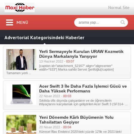
Normal Site
MENÜ
Advertorial Kategorisindeki Haberler
Yerli Sermayeyle Kurulan URAW Kozmetik
Dünya Markalarıyla Yarışıyor
13 Haziran 2022 -
03:07
[caption id="attachment_52167" align="aligncenter"
width="633"] Marka sahibi Servet Şerifoğlu[/caption]
Tamamen yerli ...
Acer Swift 3 İle Daha Fazla İşlemci Gücü ve
Daha Yüksek Performans
22 Nisan 2022 -
00:03
Sıklıkla ofis dışında çalışanların ve de öğrencilerin
ihtiyaçlarını karşılamak için geliştirilen Acer Swift 3 (SF314- ...
Yeni Dönemde Kârlı Büyümenin Yolu
Tahsilattan Geçiyor
20 Nisan 2022 -
00:04
Küresel İflas Endeksi 2020’deki yüzde 12’lik ve 2021’deki