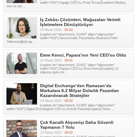
width="633"] Ingage CEO’su Pınar Ercan[/caption] Medya,
veri ve tek ...
İş Zekâsı Çözümleri, Mağazaları Verimli
İşletmelere Dönüştürüyor
14 Nisan 2022 -
00:02
[caption id="attachment_51404" align="aligncenter"
width="633"] Sensormatic Pazarlama Direktörü Pelin
Yelkencioğlu[/cap ...
Emre Kenci, Papara’nın Yeni CEO’su Oldu
14 Nisan 2022 -
00:01
[caption id="attachment_51401" align="aligncenter"
width="633"] Papara CEO’su Emre Kenci[/caption] 12
milyonu aşkın bi ...
Digital Exchange’den Ramazan’da
Markalara 6.2 Milyar Dolarlık Pazardan
Kazandıracak Stratejiler
13 Nisan 2022 -
00:02
[caption id="attachment_51369" align="aligncenter"
width="633"] Digital Exchange’in CEO’su Emrah Pamuk[/caption] Sene ...
Çok Kanallı Alışverişi Daha Güvenli
Yapmanın 7 Yolu
13 Nisan 2022 -
00:02