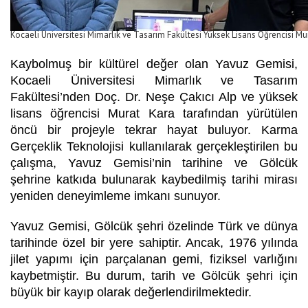
Kocaeli Üniversitesi Mimarlık ve Tasarım Fakültesi Yüksek Lisans Öğrencisi Mur
Kaybolmuş bir kültürel değer olan Yavuz Gemisi,
Kocaeli Üniversitesi Mimarlık ve Tasarım
Fakültesi’nden Doç. Dr. Neşe Çakıcı Alp ve yüksek
lisans öğrencisi Murat Kara tarafından yürütülen
öncü bir projeyle tekrar hayat buluyor. Karma
Gerçeklik Teknolojisi kullanılarak gerçekleştirilen bu
çalışma, Yavuz Gemisi’nin tarihine ve Gölcük
şehrine katkıda bulunarak kaybedilmiş tarihi mirası
yeniden deneyimleme imkanı sunuyor.
Yavuz Gemisi, Gölcük şehri özelinde Türk ve dünya
tarihinde özel bir yere sahiptir. Ancak, 1976 yılında
jilet yapımı için parçalanan gemi, fiziksel varlığını
kaybetmiştir. Bu durum, tarih ve Gölcük şehri için
büyük bir kayıp olarak değerlendirilmektedir.