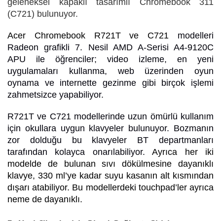
geleneksel kapaklı tasarımlı Chromebook 311
(C721) bulunuyor.
Acer Chromebook R721T ve C721
modelleri
Radeon grafikli 7. Nesil AMD A-Serisi A4-9120C
APU ile öğrenciler; video izleme, en yeni
uygulamaları kullanma, web üzerinden oyun
oynama ve internette gezinme gibi birçok işlemi
zahmetsizce yapabiliyor.
R721T ve C721 modellerinde uzun ömürlü kullanım
için okullara uygun klavyeler bulunuyor. Bozmanın
zor dolduğu bu klavyeler BT departmanları
tarafından kolayca onarılabiliyor.
Ayrıca her iki
modelde de bulunan sıvı dökülmesine dayanıklı
klavye, 330 ml’ye kadar suyu kasanın alt kısmından
dışarı atabiliyor. Bu modellerdeki touchpad’ler ayrıca
neme de dayanıklı.