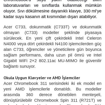
laboratuvarları ve sınıflarda kullanmak mümkün
oluyor. Sıvı
dökülmesine dayanıklı klavye, 330 ml’ye
kadar suyu kasanın alt kısmından dışarı atabiliyor.
Acer C733, dokunmatik (C733T) ve dokunmatik
olmayan (C733) modeller şeklinde piyasaya
sürülecek. En yeni çift çekirdekli Intel Celeron
N4000 veya dört çekirdekli N4100 işlemcilerden güç
alan C733, öğrenciler ve yöneticilere gün boyunca
sağlam performans, daha uzun pil ömrü ve Intel
Gigabit WiFi 2×2 802.11ac MU-MIMO ile güvenilir
bağlantı sunuyor.
Okula Uygun Klavyeler ve AMD İşlemciler
Acer Chromebook 311 serisindeki iki ek model en
yeni AMD işlemcilerle donatıldı. Bu modeller
arasında 360 derece dönebilen menteşeli,
dönüştürülebilir Chromebook Spin 311 (R721T) ve