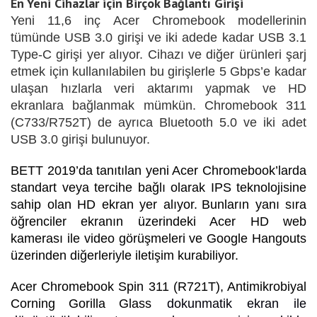
En Yeni Cihazlar için Birçok Bağlantı Girişi
Yeni 11,6 inç Acer Chromebook modellerinin
tümünde USB 3.0 girişi ve iki adede kadar USB 3.1
Type-C girişi yer alıyor. Cihazı ve diğer ürünleri şarj
etmek için kullanılabilen bu girişlerle 5 Gbps’e kadar
ulaşan hızlarla veri aktarımı yapmak ve HD
ekranlara bağlanmak mümkün. Chromebook 311
(C733/R752T) de ayrıca Bluetooth 5.0 ve iki adet
USB 3.0 girişi bulunuyor.
BETT 2019’da tanıtılan yeni Acer Chromebook’larda
standart veya tercihe bağlı olarak IPS teknolojisine
sahip olan HD ekran yer alıyor.
Bunların yanı sıra
öğrenciler ekranın üzerindeki Acer HD web
kamerası ile video görüşmeleri ve Google Hangouts
üzerinden diğerleriyle iletişim kurabiliyor.
Acer Chromebook Spin 311 (R721T), Antimikrobiyal
Corning
Gorilla
Glass
dokunmatik ekran ile