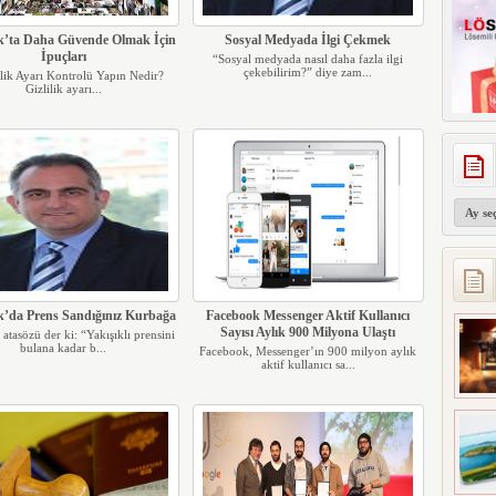
k’ta Daha Güvende Olmak İçin
Sosyal Medyada İlgi Çekmek
İpuçları
“Sosyal medyada nasıl daha fazla ilgi
çekebilirim?” diye zam...
ilik Ayarı Kontrolü Yapın Nedir?
Gizlilik ayarı...
Arşivler
k’da Prens Sandığınız Kurbağa
Facebook Messenger Aktif Kullanıcı
Sayısı Aylık 900 Milyona Ulaştı
 atasözü der ki: “Yakışıklı prensini
bulana kadar b...
Facebook, Messenger’ın 900 milyon aylık
aktif kullanıcı sa...