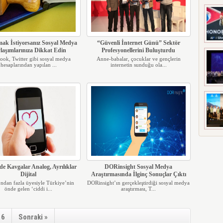
mak İstiyorsanız Sosyal Medya
“Güvenli İnternet Günü” Sektör
laşımlarınıza Dikkat Edin
Profesyonellerini Buluşturdu
ook, Twitter gibi sosyal medya
Anne-babalar, çocuklar ve gençlerin
hesaplarından yapılan ...
internetin sunduğu ola...
rde Kavgalar Analog, Ayrılıklar
DORinsight Sosyal Medya
Dijital
Araştırmasında İlginç Sonuçlar Çıktı
ndan fazla üyesiyle Türkiye’nin
DORinsight’ın gerçekleştirdiği sosyal medya
önde gelen ‘ciddi i...
araştırması, T...
6
Sonraki »