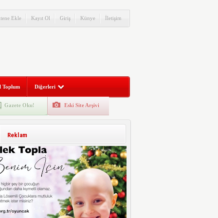
itene Ekle
Kayıt Ol
Giriş
Künye
İletişim
l Toplum
Diğerleri
Gazete Oku!
Eski Site Arşivi
Reklam