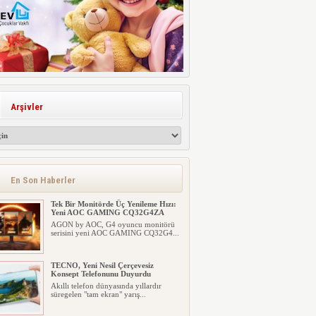
Arşivler
En Son Haberler
Tek Bir Monitörde Üç Yenileme Hızı:
Yeni AOC GAMING CQ32G4ZA
AGON by AOC, G4 oyuncu monitörü
serisini yeni AOC GAMING CQ32G4...
TECNO, Yeni Nesil Çerçevesiz
Konsept Telefonunu Duyurdu
Akıllı telefon dünyasında yıllardır
süregelen "tam ekran" yarış...