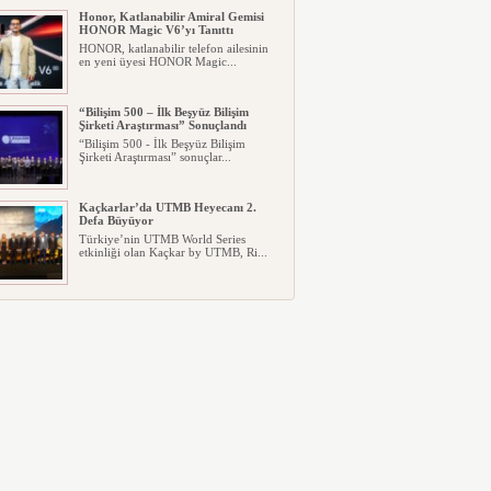
Honor, Katlanabilir Amiral Gemisi
HONOR Magic V6’yı Tanıttı
HONOR, katlanabilir telefon ailesinin
en yeni üyesi HONOR Magic...
“Bilişim 500 – İlk Beşyüz Bilişim
Şirketi Araştırması” Sonuçlandı
“Bilişim 500 - İlk Beşyüz Bilişim
Şirketi Araştırması” sonuçlar...
Kaçkarlar’da UTMB Heyecanı 2.
Defa Büyüyor
Türkiye’nin UTMB World Series
etkinliği olan Kaçkar by UTMB, Ri...
Pazarama, Google Cloud Altyapısına
Geçti
Pazarama, bulut doğumlu (cloud-born)
bir e-ticaret platformu ol...
Diploma Yetmiyor: Haliç Üniversitesi
“Aranan Mezun” Modelini Başlattı
Üniversite tercihinde gençlerin
beklentileri değişirken, diploma ...