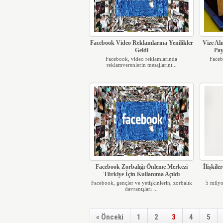
Facebook Video Reklamlarına Yenilikler
Vize Al
Geldi
Pay
Facebook, video reklamlarında
Faceb
reklamverenlerin mesajlarını...
Facebook Zorbalığı Önleme Merkezi
İlişkile
Türkiye İçin Kullanıma Açıldı
Facebook, gençler ve yetişkinlerin, zorbalık
5 milyo
davranışları ...
« Önceki
1
2
3
4
5