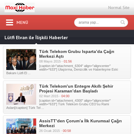
Normal Site
MENÜ
Lütfi Elvan ile İlişkili Haberler
Türk Telekom Grubu Isparta’da Çağrı
Merkezi Açtı
08 Mayıs 2015 -
01:56
[caption id="attachment_6304" align="aligncenter"
width="633"] Ulaştırma, Denizcilik ve Haberleşme Eski
Bakanı Lütfi El ...
Türk Telekom’un Entegre Akıllı Şehir
Projesi Karaman’dan Başladı
02 Mart 2015 -
04:00
[caption id="attachment_4300" align="aligncenter"
width="633"] Türk Telekom Grubu CEO’su Rami
Aslan[/caption] Türk Tel ...
AssisTT’den Çorum’a İlk Kurumsal Çağrı
Merkezi
26 Ocak 2015 -
00:58