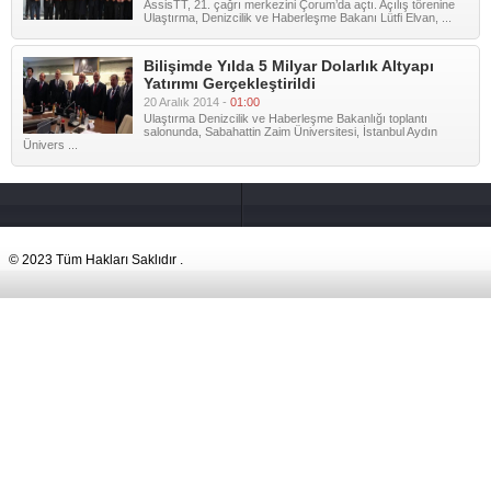
AssisTT, 21. çağrı merkezini Çorum’da açtı. Açılış törenine
Ulaştırma, Denizcilik ve Haberleşme Bakanı Lütfi Elvan, ...
Bilişimde Yılda 5 Milyar Dolarlık Altyapı
Yatırımı Gerçekleştirildi
20 Aralık 2014 -
01:00
Ulaştırma Denizcilik ve Haberleşme Bakanlığı toplantı
salonunda, Sabahattin Zaim Üniversitesi, İstanbul Aydın
Ünivers ...
© 2023 Tüm Hakları Saklıdır .