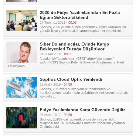
2020’de Fidye Yazılımlarından En Fazla
Eğitim Sektörü Etkilendi
27 Temmuz 2021 -
00:05
Sophos, 2020 yılında dünya genelindeki eğitim kurumlarına
yönelik fidye yazılım saldırılarının kapsamını ve etkisini ...
Siber Dolandırıcılar, Evinde Kargo
Bekleyenleri Tuzağa Düşürüyor
01 Nisan 2020 -
00:05
[caption id="attachment_41543" align="aligncenter"
width="633"] Sophos Kıdemli Güvenlik Araştırmacısı Paul
Ducklin[/cap ...
Sophos Cloud Optix Yenilendi
12 Aralık 2019 -
04:59
Sophos, kurumları buluta yönelik tehditlerden ve
konfigürasyon hatalarından doğabilecek risklerden korumak
için geliş ...
Fidye Yazılımlarına Karşı Güvende Değiliz
05 Aralık 2017 -
00:59
Sophos, 2018’e dair güvenlik öngörülerinin yer aldığı
“SophosLabs 2018 Malware Forecast” raporunu yayınladı.
Önümüzdeki ...