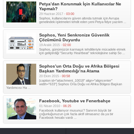
Petya’dan Korunmak İçin Kullanıcılar Ne
Yapmalı?
29 Haziran 2017 -
03:00
Sophos, kullanıcılarını güven altında tutmak için Avrupa
genelindeki işletmeleri tehdit eden yeni Petya fidye yazılım ...
Sophos, Yeni Senkronize Güvenlik
Çözümünü Duyurdu
19 Aralık 2015 -
02:00
Sophos, günümüzün karmaşık tehditleriyle mücadele etmek
için geliştirdiği “Security Heartbeat” teknolojisine sahip So ...
Sophos’un Orta Doğu ve Afrika Bölgesi
Başkan Yardımcılığı’na Atama
20 Ekim 2015 -
00:58
[caption id="attachment_10018" align="aligncenter"
width="633"] Sophos Orta Doğu ve Afrika Bölgesi Başkan
Yardımcısı Ha ...
Facebook, Youtube ve Fenerbahçe
01 Nisan 2010 -
06:25
Facebook kullanıyor musunuz? Sanırım büyük bir
çoğunluğunuzun çok fazla aktif olmasanız da ya bir
Facebook hesabı vardı ...