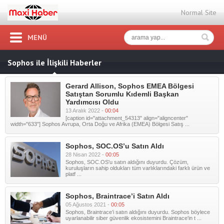
Normal Site
MENÜ
Sophos ile İlişkili Haberler
Gerard Allison, Sophos EMEA Bölgesi
Satıştan Sorumlu Kıdemli Başkan
Yardımcısı Oldu
13 Aralık 2022 -
00:04
[caption id="attachment_54313" align="aligncenter"
width="633"] Sophos Avrupa, Orta Doğu ve Afrika (EMEA) Bölgesi Satış ...
Sophos, SOC.OS’u Satın Aldı
28 Nisan 2022 -
00:05
Sophos, SOC.OS'u satın aldığını duyurdu. Çözüm,
kuruluşların sahip oldukları tüm varlıklarındaki farklı ürün ve
platf ...
Sophos, Braintrace’i Satın Aldı
05 Ağustos 2021 -
00:05
Sophos, Braintrace’i satın aldığını duyurdu. Sophos böylece
uyarlanabilir siber güvenlik ekosistemini Braintrace'in t ...