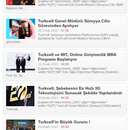
[caption id="attachment_3665" align="aligncenter"
width="633"] Turkcell Eski Genel Müdürü Süreyya Ciliv, BMD
Başkanı Mu ...
Turkcell Genel Müdürü Süreyya Ciliv
Görevinden Ayrılıyor
29 Ocak 2015 -
07:36
Turkcell, Kamuoyu Aydınlatma Platformu'na (KAP) yaptığı
açıklama ile Turkcell Genel Müdürü Süreyya Ciliv'in
görevinde ...
Turkcell ve MIT, Online Girişimcilik MBA
Programı Başlatıyor
12 Ocak 2015 -
04:00
[caption id="attachment_2808" align="aligncenter"
width="633"] MIT Edx Dijital Öğrenme Platformu Direktörü
Prof. Dr. Sa ...
Turkcell, Şebekesini En Hızlı 3G
Teknolojisini Sunacak Şekilde Yapılandırdı
26 Aralık 2014 -
04:00
[caption id="attachment_2261" align="aligncenter"
width="633"] Turkcell Genel Müdürü Süreyya Ciliv[/caption]
Turkcell, ...
Turkcell’in Büyük Gururu !
04 Aralık 2014 -
05:00