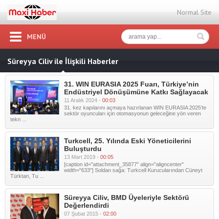
Normal Site
MENÜ
Süreyya Ciliv ile İlişkili Haberler
31. WIN EURASIA 2025 Fuarı, Türkiye’nin
Endüstriyel Dönüşümüne Katkı Sağlayacak
11 Aralık 2024 -
00:03
31. kez kapılarını açmaya hazırlanan WIN EURASIA 2025’te
sektör oyuncuları için otomasyonun geleceğine yön veren
tekn ...
Turkcell, 25. Yılında Eski Yöneticilerini
Buluşturdu
13 Mart 2019 -
00:05
[caption id="attachment_35877" align="aligncenter"
width="633"] Soldan sağa: Turkcell Kurucularından Cüneyt
Türktan, Tu ...
Süreyya Ciliv, BMD Üyeleriyle Sektörü
Değerlendirdi
07 Şubat 2015 -
02:00