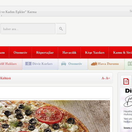
S
 ve Kadim Eşikler” Karma
ldı
Makinesi instax mini 99’un
al Stratejik Ortaklık Kurdu
ı
nans
Otomotiv
Röportajlar
Havacılık
Köşe Yazıları
Kamu & Sivi
ni Temizliyor: Qrevo Curv
Mağazasını Sivas’ta Açtı
elif Hakları
Döviz Kurları
Otomotiv
Hava Durumu
 Trafiğine Dijital Çözüm: PEYK
Kültürü
A-
A+
 İvmesini Sürdürüyor
kanlığı’na Atama
Aqara Hub M200 Türkiye’de