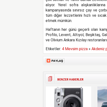
alıyor. Yerel sofra alışkanlıkla
kampanyasında sınırsız çay ve çorba
tüm diğer lezzetlerini hızlı ve sıca
etmek mümkün.
Haftanın her günü geçerli olan kamp
Profilo, Levent, Altıyol, Beşiktaş, Ga
ve Olivium Ankara Kızılay restoranları
Etiketler:
4 Mevsim pizza
»
Akdeniz 
BENZER HABERLER