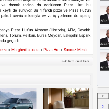
rına ve damak tadına da odaklanan Pizza Hut, bu
 keyfi de sunuyor. Bu 4 farklı pizza ve Pizza Hut’un
k paket servis imkanıyla ev ve iş yerlerine de sipariş
Aykut A
anya Pizza Hut’un Aksaray (Historia), AFM, Cevahir,
lleria, Torium, Pelikan, Bursa Meydan, Eskişehir Espark
nda geçerli.
Aykut A
pizza
»
Margherita pizza
»
Pizza Hut
»
Sınırsız Menü
5745 Kez Görüntülendi.
Aykut A
Aykut A
P
3