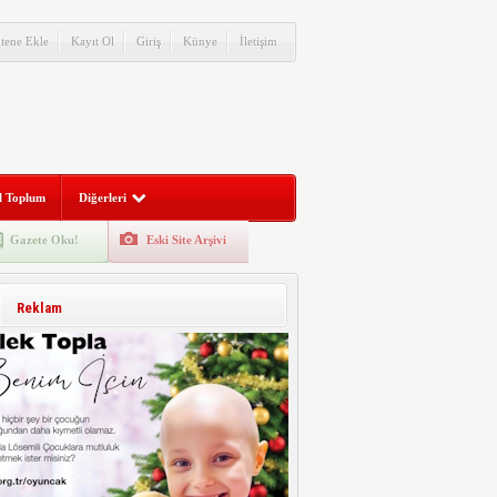
itene Ekle
Kayıt Ol
Giriş
Künye
İletişim
l Toplum
Diğerleri
Gazete Oku!
Eski Site Arşivi
Reklam