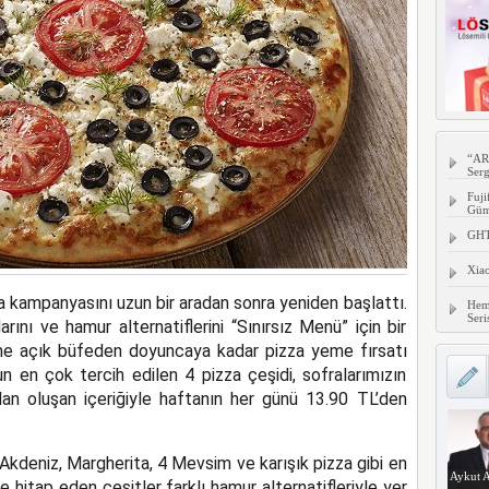
“AR
Serg
Fuji
Gümü
GHTC
Xia
a kampanyasını uzun bir aradan sonra yeniden başlattı.
Hem
Seri
rını ve hamur alternatiflerini “Sınırsız Menü” için bir
ine açık büfeden doyuncaya kadar pizza yeme fırsatı
un en çok tercih edilen 4 pizza çeşidi, sofralarımızın
an oluşan içeriğiyle haftanın her günü 13.90 TL’den
kdeniz, Margherita, 4 Mevsim ve karışık pizza gibi en
Aykut A
 hitap eden çeşitler farklı hamur alternatifleriyle yer