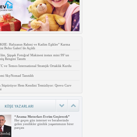
KHE: Hafızanın Rahmi ve Kadim Eşikler” Karma
isi Boho Galeri’de Açıldı
film, Şipşak Fotoğraf Makinesi instax mini 99’un
ş Rengini Tanıttı
 ve Temos International Stratejik Ortaklık Kurdu
omi SkyNomad Tanıtıldı
 Süpürüyor Hem Kendini Temizliyor: Qrevo Curv
si
KÖŞE YAZARLARI
“Arama Motorları Evrim Geçirecek”
Her geçen gün internet ve beraberinde
gelen yenilikler günlük yaşantımızın birer
parçası
ltındağ