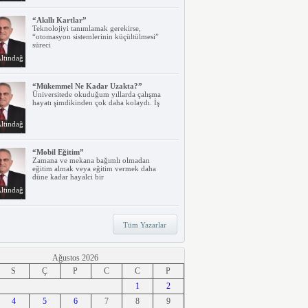
“Akıllı Kartlar”
Teknolojiyi tanımlamak gerekirse,
“otomasyon sistemlerinin küçültülmesi”
süreci
ltındağ
“Mükemmel Ne Kadar Uzakta?”
Üniversitede okuduğum yıllarda çalışma
hayatı şimdikinden çok daha kolaydı. İş
ltındağ
“Mobil Eğitim”
Zamana ve mekana bağımlı olmadan
eğitim almak veya eğitim vermek daha
düne kadar hayalci bir
ltındağ
“Teknoloji, Hızlı Tren ve İrem…”
Tüm Yazarlar
Belki dikkatinizi çekmiştir. Türkiye’nin ilk
hızlı treni Ankara – Eskişehir
ltındağ
Ağustos 2026
S
Ç
P
C
C
P
“Ne Duruyorsunuz, Dijitalleşsenize!”
1
2
Arabanız kendi kendine park ederken, siz
4
apartmanınıza giriyor ve evinizin kapısını
5
6
7
8
9