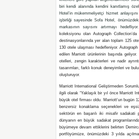
biri kendi alanında kendini kanıtlamış özel
Hotel’in mükemmeliyetçi hizmet anlayışını M
işbirliği sayesinde Sofa Hotel, önümüzdeki
markasının sayısını artırmayı hedefliyo
koleksiyonu olan
Autograph Collection’d
destinasyonlarında yer alan toplam
125 ote
130 otele ulaşması hedefleniyor. Autograph 
edilen Marriott ürünlerinin başında geliyor
otelleri, zengin karakterleri ve nadir ayrınt
tasarımları, farklı konuk deneyimleri ve bulu
oluşturuyor.
Marriott International Geliştirmeden Sorum
ilgili olarak “
Yaklaşık bir yıl önce Marriott I
büyük otel firması oldu. Marriott’un bugün 1
benzersiz konaklama seçenekleri ve eşsi
sektörün en başarılı iki misafir sadakati
dünyanın en büyük sadakat programlarında
büyümeye devam ettiklerini belirten Demirc
portföyümüze, önümüzdeki 3 yılda açılma