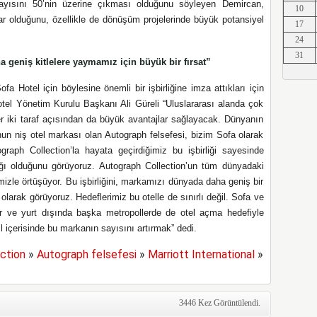
ayısını 50’nin üzerine çıkması olduğunu söyleyen Demircan,
10
Erkut A
zar olduğunu, özellikle de dönüşüm projelerinde büyük potansiyel
17
24
31
a geniş kitlelere yaymamız için büyük bir fırsat”
Erkut A
fa Hotel için böylesine önemli bir işbirliğine imza attıkları için
tel Yönetim Kurulu Başkanı Ali Güreli “Uluslararası alanda çok
her iki taraf açısından da büyük avantajlar sağlayacak. Dünyanın
nun niş otel markası olan Autograph felsefesi, bizim Sofa olarak
ograph Collection’la hayata geçirdiğimiz bu işbirliği sayesinde
Erkut A
ığı olduğunu görüyoruz. Autograph Collection’un tüm dünyadaki
rimizle örtüşüyor. Bu işbirliğini, markamızı dünyada daha geniş bir
olarak görüyoruz. Hedeflerimiz bu otelle de sınırlı değil. Sofa ve
er ve yurt dışında başka metropollerde de otel açma hedefiyle
Erkut A
ıl içerisinde bu markanın sayısını artırmak” dedi.
ction
»
Autograph felsefesi
»
Marriott International
»
Erkut A
3446 Kez Görüntülendi.