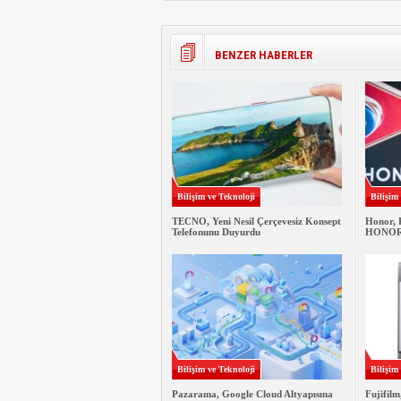
BENZER HABERLER
Bilişim ve Teknoloji
Bilişim
TECNO, Yeni Nesil Çerçevesiz Konsept
Honor, 
Telefonunu Duyurdu
HONOR M
Bilişim ve Teknoloji
Bilişim
Pazarama, Google Cloud Altyapısına
Fujifilm