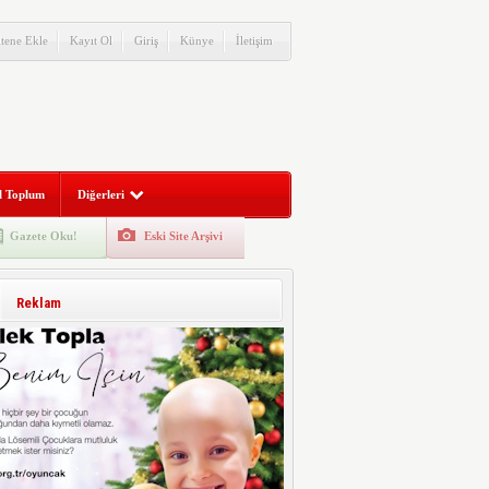
itene Ekle
Kayıt Ol
Giriş
Künye
İletişim
l Toplum
Diğerleri
Gazete Oku!
Eski Site Arşivi
Reklam