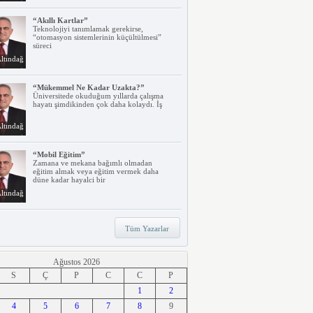
“Akıllı Kartlar”
Teknolojiyi tanımlamak gerekirse,
“otomasyon sistemlerinin küçültülmesi”
süreci
ltındağ
“Mükemmel Ne Kadar Uzakta?”
Üniversitede okuduğum yıllarda çalışma
hayatı şimdikinden çok daha kolaydı. İş
ltındağ
“Mobil Eğitim”
Zamana ve mekana bağımlı olmadan
eğitim almak veya eğitim vermek daha
düne kadar hayalci bir
ltındağ
“Teknoloji, Hızlı Tren ve İrem…”
Tüm Yazarlar
Belki dikkatinizi çekmiştir. Türkiye’nin ilk
hızlı treni Ankara – Eskişehir
ltındağ
Ağustos 2026
S
Ç
P
C
C
P
“Ne Duruyorsunuz, Dijitalleşsenize!”
1
2
Arabanız kendi kendine park ederken, siz
4
apartmanınıza giriyor ve evinizin kapısını
5
6
7
8
9