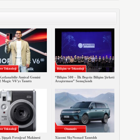
 ve Teknoloji
Bilişim ve Teknoloji
Katlanabilir Amiral Gemisi
“Bilişim 500 – İlk Beşyüz Bilişim Şirketi
agic V6’yı Tanıttı
Araştırması” Sonuçlandı
 ve Teknoloji
Otomotiv
, Şipşak Fotoğraf Makinesi
Xiaomi SkyNomad Tanıtıldı