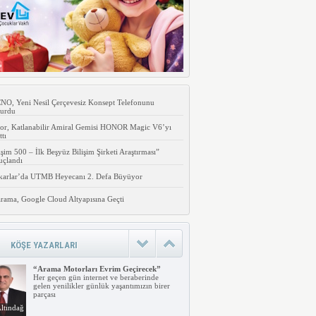
O, Yeni Nesil Çerçevesiz Konsept Telefonunu
urdu
or, Katlanabilir Amiral Gemisi HONOR Magic V6’yı
ttı
işim 500 – İlk Beşyüz Bilişim Şirketi Araştırması”
uçlandı
karlar’da UTMB Heyecanı 2. Defa Büyüyor
rama, Google Cloud Altyapısına Geçti
KÖŞE YAZARLARI
“Arama Motorları Evrim Geçirecek”
Her geçen gün internet ve beraberinde
gelen yenilikler günlük yaşantımızın birer
parçası
ltındağ