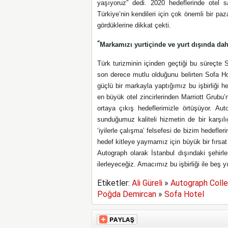
yaşıyoruz”
dedi.
2020 hedeflerinde otel s
Türkiye’nin kendileri için çok önemli bir pa
gördüklerine dikkat çekti.
“
Markamızı yurtiçinde ve yurt dışında dah
Türk turizminin içinden geçtiği bu süreçte So
son derece mutlu olduğunu belirten Sofa Ho
güçlü bir markayla yaptığımız bu işbirliği 
en büyük otel zincirlerinden Marriott Grubu’
ortaya çıkış hedeflerimizle örtüşüyor. Aut
sunduğumuz kaliteli hizmetin de bir karşıl
‘iyilerle çalışma’ felsefesi de bizim hedefle
hedef kitleye yaymamız için büyük bir fırsat 
Autograph olarak İstanbul dışındaki şehirl
ilerleyeceğiz. Amacımız bu işbirliği ile beş y
Etiketler:
Ali Güreli
»
Autograph Colle
Poğda Demircan
»
Sofa Hotel