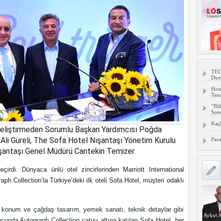
TECN
Duy
Hon
Tanı
“Bil
Son
Kaç
 Geliştirmeden Sorumlu Başkan Yardımcısı Poğda
Ali Güreli, The Sofa Hotel Nışantaşı Yönetim Kurulu
Paza
Nişantaşı Genel Müdürü Cantekin Temizer
eçirdi. Dünyaca ünlü otel zincirlerinden Marriott International
raph Collection’la Türkiye’deki ilk oteli Sofa Hotel, müşteri odaklı
zi konum ve çağdaş tasarım, yemek sanatı, teknik detaylar gibi
Aykut A
ucunda Autograph Collection çatısı altına katılan Sofa Hotel, her