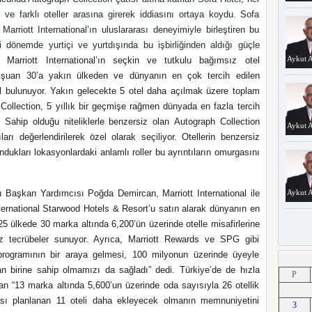
 ve farklı oteller arasına girerek iddiasını ortaya koydu. Sofa
arriott International’ın uluslararası deneyimiyle birleştiren bu
 dönemde yurtiçi ve yurtdışında bu işbirliğinden aldığı güçle
Aykut A
r.
Marriott International’ın seçkin ve tutkulu bağımsız otel
a şuan 30’a yakın ülkeden ve dünyanın
en çok tercih edilen
l bulunuyor. Yakın gelecekte 5 otel daha açılmak üzere toplam
Collection, 5 yıllık bir geçmişe rağmen dünyada en fazla tercih
. Sahip olduğu niteliklerle benzersiz olan
Autograph Collection
Aykut A
ıları değerlendirilerek özel olarak seçiliyor. Otellerin benzersiz
ndukları lokasyonlardaki anlamlı roller bu ayrıntıların omurgasını
lu Başkan Yardımcısı Poğda Demircan, Marriott International ile
Aykut A
nternational Starwood Hotels & Resort’u satın alarak dünyanın en
25 ülkede 30 marka altında 6,200’ün üzerinde otelle misafirlerine
z tecrübeler sunuyor. Ayrıca, Marriott Rewards ve SPG gibi
 programının bir araya gelmesi, 100 milyonun üzerinde üyeyle
Aykut A
n birine sahip olmamızı da sağladı”
dedi.
Türkiye’de de hızla
P
an “13 marka altında 5,600’un üzerinde oda sayısıyla 26 otellik
sı planlanan 11 oteli daha ekleyecek olmanın memnuniyetini
3